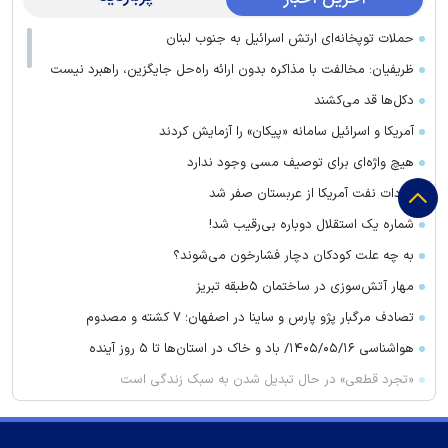
حملات توپخانه‌ای ارتش اسرائیل به جنوب لبنان
ظریفیان: مخالفت با مذاکره بدون ارائه راه‌حل جایگزین، راهبرد نیست
دکل‌ها قد می‌کشند
آمریکا و اسرائیل سامانه «پیکان» را آزمایش کردند
هیچ واژه‌ای برای توصیف مسی وجود ندارد
واردات نفت آمریکا از عربستان صفر شد
شماره یک استقلال دوباره بی‌رقیب شد!
به چه علت کودکان دچار فشارخون می‌شوند؟
مهار آتش‌سوزی در ساختمان ۵‌طبقه تبریز
تصادف مرگبار پژو پارس و ساینا در اصفهان؛ ۷ کشته و مصدوم
هواشناسی ۱۴۰۵/۰۵/۱۶/ باد و خاک در استان‌ها تا ۵ روز آینده
«تجرد قطعی» در حال تبدیل شدن به سبک زندگی است
قیمت طلا و سکه امروز جمعه ۱۶ مرداد ۱۴۰۵
پلمب واحدهای صنفی در مشهد ۲۰ برابر شد