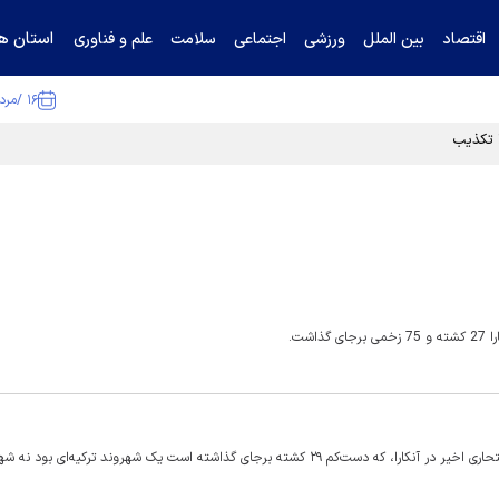
استان ها
اقتصاد
بین الملل
ورزشی
اجتماعی
سلامت
علم و فناوری
۱۶ /مرداد /۱۴۰۵
ا تکذیب کرد
شت.
مسئولان امنیتی ترکیه اعلام کرده‌اند که نتایج آزمایش «دی‌ان‌ای» عامل انتحاری اخیر در آنکارا، که دست‌کم ۲۹ کشته برجای گذاشته است یک شهروند ترکیه‌ای ب