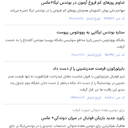
تداوم روز‌های کم فروغ آزمون در بوندس لیگا+عکس
مهاجم ملی پوش کشورمان همچنان روز‌های کم فروغی را در بوندس لیگا تجربه می‌کند.
کد خبر: ۷۹۳۵۶۳ تاریخ انتشار : ۱۴۰۱/۰۶/۲۰
ستاره بوندس لیگایی به یوونتوس پیوست
باشگاه یوونتوس دنیس زکریا مدافع سوئیسی باشگاه بورسیا مونشن گلادباخ را به خدمت
گرفت.
کد خبر: ۷۵۱۴۹۶ تاریخ انتشار : ۱۴۰۰/۱۱/۱۱
بایرلورکوزن فرصت صدرنشینی را از دست داد
تیم فوتبال بایرلورکوزن با قبول شکست مقابل اینتراخت فرانکفورت نه تنها فرصت صدر
نشینی در بوندسلیگا را از دست داد بلکه درخطر از دست دادن جایگاه دوم جدول رده
بندی این رقابت ها نیز قرار گرفت.
کد خبر: ۶۸۸۶۰۱ تاریخ انتشار : ۱۳۹۹/۱۰/۱۳
برای دومین هفته متوالی صورت گرفت؛
رکورد جدید بازیکن فوتبال در میزان دوندگی+ عکس
هافبک هرتابرلین برای دومین هفته متوالی حدنصاب جدیدی را در بوندس‌لیگا بر جای