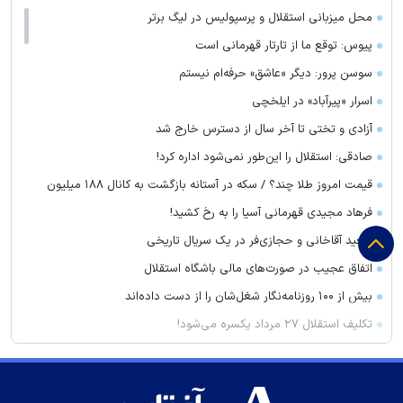
محل میزبانی استقلال و پرسپولیس در لیگ برتر
پیوس: توقع ما از تارتار قهرمانی است
سوسن پرور: دیگر «عاشق» حرفه‌ام نیستم
اسرار «پیرآباد» در ایلخچی
آزادی و تختی تا آخر سال از دسترس خارج شد
صادقی: استقلال را این‌طور نمی‌شود اداره کرد!
قیمت امروز طلا چند؟ / سکه در آستانه بازگشت به کانال ۱۸۸ میلیون
فرهاد مجیدی قهرمانی آسیا را به رخ کشید!
سعید آقاخانی و حجازی‌فر در یک سریال تاریخی
اتفاق عجیب در صورت‌های مالی باشگاه استقلال
بیش از ۱۰۰ روزنامه‌نگار شغل‌شان را از دست داده‌اند
تکلیف استقلال ۲۷ مرداد یکسره می‌شود!
سرطان سینه قابل درمان است؟
تصمیم طارمی جدی است!