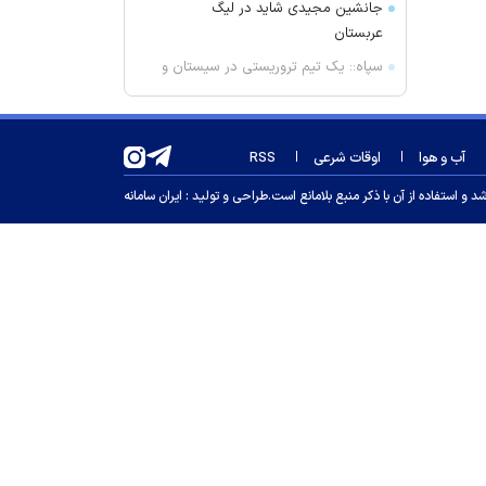
جانشین مجیدی شاید در لیگ
عربستان
سپاه:: یک تیم تروریستی در سیستان و
بلوچستان مورد ضربه قرار گرفت
سهم ۵ درصدی ایران از ماینینگ
جهانی کاهش یافت
آب و هوا
اوقات شرعی
RSS
ساپینتو: برابر سالزبورگ باید بی‌نقص
 استفاده از آن با ذکر منبع بلامانع است.
طراحی و تولید :
ایران سامانه
باشیم
چطور بدون دارو درد زانو را کاهش
دهیم؟
دو خرید آزاد در راه پیوستن به
پرسپولیس!
بنزین گران می‌شود؟
مسئولان صداوسیما چرا آمار مخاطبان
برنامه‌های خود را محرمانه کرده‌اند؟
تاجرنیا از پنجره استقلال قطع امید
کرد؟