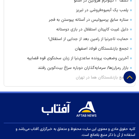
کشف ۳ کیلوگرم هروئین در اسکو
پلمب یک آبمیوه‌فروشی در تبریز
ستاره سابق پرسپولیس در آستانه پیوستن به فجر
دلیل غیبت کاپیتان استقلال در بازی دوستانه
حمایت تاجرنیا از رامین بعد از جدایی از استقلال!
تجمع بازنشستگان فولاد اصفهان
آخرین وضعیت پرونده ساعدی‌نیا از زبان سخنگوی قوه قضاییه
بازار رمزارز‌ها/ سرمایه‌گذاران دوباره سراغ بیت‌کوین رفتند
تجمع بازنشستگان هما در تهران
تجمع کارگران اخراجی پالایشگاه گاز ایلام مقابل استانداری
تصاویر | تالاب «عینک»
تأیید قتل حمیدرضا رجب‌زاده
حساب‌های شرکت ملی نفت مسدود شد
پایان کار دزد موتورسیکلت‌ها در مرند
کلیه حقوق مادی و معنوی این سایت محفوظ و متعلق به خبرگزاری آفتاب می‌باشد و
استفاده از آن با ذکر منبع بلامانع است.
قیمت غذای دانشجویی اعلام شد+ جزئیات