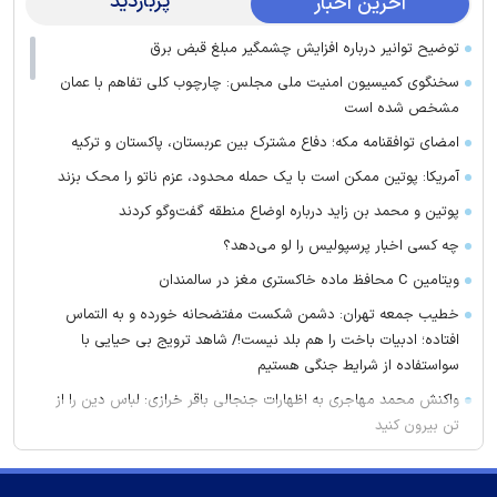
پربازدید
آخرین اخبار
توضیح توانیر درباره افزایش چشمگیر مبلغ قبض برق
سخنگوی کمیسیون امنیت ملی مجلس: چارچوب کلی تفاهم با عمان
مشخص شده است
امضای توافقنامه مکه؛ دفاع مشترک بین عربستان، پاکستان و ترکیه
آمریکا: پوتین ممکن است با یک حمله محدود، عزم ناتو را محک بزند
پوتین و محمد بن زاید درباره اوضاع منطقه گفت‌وگو کردند
چه کسی اخبار پرسپولیس را لو می‌دهد؟
ویتامین C محافظ ماده خاکستری مغز در سالمندان
خطیب جمعه تهران: دشمن شکست مفتضحانه خورده و به التماس
افتاده؛ ادبیات باخت را هم بلد نیست!/ شاهد ترویج بی حیایی با
سواستفاده از شرایط جنگی هستیم
واکنش محمد مهاجری به اظهارات جنجالی باقر خرازی: لباس دین را از
تن بیرون کنید
ژیلا هدائی درگذشت
لغو افزایش تعرفه و تصاعد پلکانی بهای برق مشترکین کشاورزی