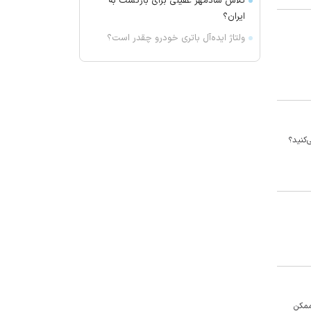
تلاش شادمهر عقیلی برای بازگشت به
ایران؟
ولتاژ ایده‌آل باتری خودرو چقدر است؟
مهار آتش در اطراف غار هامپوئیل
مراغه
تیم جدید جنپو به کمک استقلال آمد؟
کشف سیگار و مواد مخدر در میانه
آماده‌سازی تیم ملی MMA برای
‌کنید؟
بازی‌های آسیایی در منطقه آزاد ارس
دو خرید بعدی پرسپولیس مشخص
شدند
دستگیری ۲ سارق سیم برق در بناب
علل مرگ زنان در ایران؛ بیماری‌های
قلبی همچنان در صدر
زلنسکی وارد صربستان شد
جزییات دستور جلسه هفته جاری
ممکن