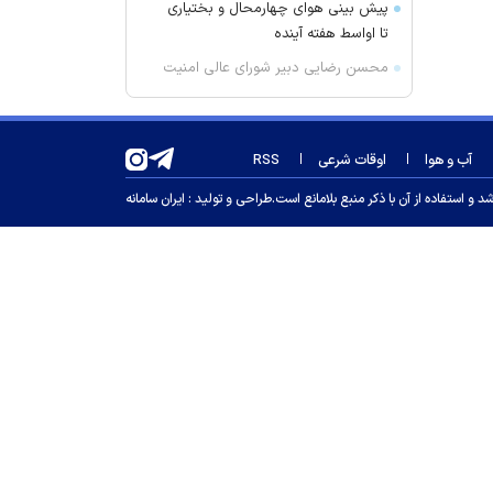
پیش بینی هوای چهارمحال و بختیاری
تا اواسط هفته آینده
محسن رضایی دبیر شورای عالی امنیت
ملی شد؟
۹۴ میلیارد یورو در اختیار تراستی ها
آب و هوا
اوقات شرعی
RSS
سیگنال با کاربران اندروید راه آمد
تهران خنک‌تر می‌شود
 استفاده از آن با ذکر منبع بلامانع است.
طراحی و تولید :
ایران سامانه
بقایای یک جسد در ارتفاعات شمیرانات
کشف شد
پیکاپ برقی ارزان فورد در راه بازار
عبور ۳۳ کشتی از طریق تنگه هرمز در
یک هفته
همراه با فیلم‌های آخر هفته تلویزیون؛
از «غلاف تمام فلزی» تا «پست»
دستگیری نزدیک به ۳ هزار سارق در
آذربایجان‌شرقی