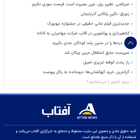
ضرغامی: تغییر ریل، عین بصیرت است. فرصت سوزی نکنیم
زنوزق؛ نگین پلکانی آذربایجان
جدیدترین فیلم مانی حقیقی در جشنواره نیویورک
کلاهبرداری و پولشویی در قالب شرکت مهاجرتی به کانادا
این درد‌ها را در سنین رشد کودکان جدی بگیرید
سرپرست سابق استقلال مربی پیکان شد
راز پخت کوفته تبریزی اصیل
گرانترین خرید کهکشانی‌ها؛ دیومانده به رئال پیوست
پرویز شاپور را می‌شناسید؟
تعداد حساب‌های بانکی‌تان را اینجا ببینید
بازیگر مالزیایی، فیلمساز سال سینمای آسیا در جشنواره بوسان شد
ترکیب انجام این ۳ کار با قهوه فشار زیادی به قلب وارد می‌کند
عقب‌نشینی الهلال از خرید بزرگ به خاطر پول!
جانشین مجیدی شاید در لیگ عربستان
کلیه حقوق مادی و معنوی این سایت محفوظ و متعلق به خبرگزاری آفتاب می‌باشد و
استفاده از آن با ذکر منبع بلامانع است.