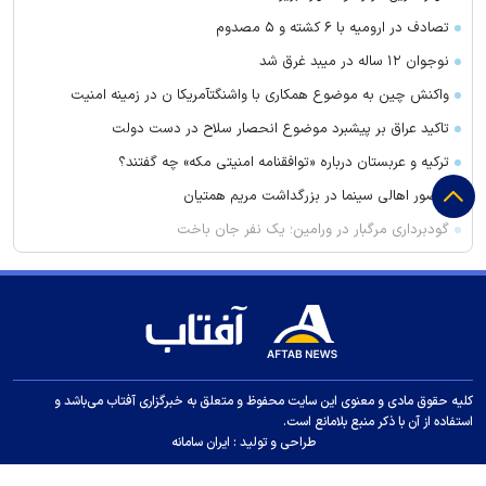
تصادف در ارومیه با ۶ کشته و ۵ مصدوم
نوجوان ۱۲ ساله در میبد غرق شد
واکنش چین به موضوع همکاری با واشنگتآمریکا ن در زمینه امنیت
تاکید عراق بر پیشبرد موضوع انحصار سلاح در دست دولت
ترکیه و عربستان درباره «توافقنامه امنیتی مکه» چه گفتند؟
حضور اهالی سینما در بزرگداشت مریم همتیان
گودبرداری مرگبار در ورامین؛ یک نفر جان باخت
پایان تماس‌های تبلیغاتی مزاحم در فرانسه
امام جمعه اهواز: می‌خواهیم عمق آمریکا را هدف قرار دهیم تا مردم
آنها موشک خوردن را ببینند
قیمت برنج چند؟
گرانی و افت تقاضا در بازار پلاستیک
کلیه حقوق مادی و معنوی این سایت محفوظ و متعلق به خبرگزاری آفتاب می‌باشد و
استفاده از آن با ذکر منبع بلامانع است.
امام جمعه رشت: آمریکا در حال فرار ذلیلانه از منطقه است
طراحی و تولید :
ایران سامانه
تشکر امام‌جمعه قزوین از قوه قضائیه بخاطر اعدام های اخیر: قصاص
مایه حیات بشر است