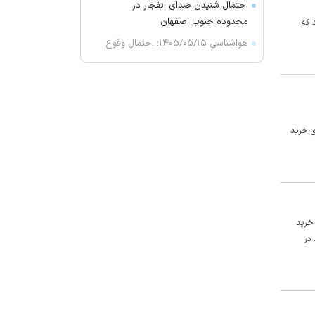
احتمال شنیدن صدای انفجار در
محدوده جنوب اصفهان
 که
هواشناسی ۱۴۰۵/۰۵/۱۵؛ احتمال وقوع
باد شدید در برخی نقاط استان تهران
کنوانسیون دریای خزر چیست و سهم
ایران از آن چه می‌شود؟
احتمال شنیدن صدای انفجار در
ای خرید
پاکدشت
روزنامه‌های امروز پنجشنبه
۱۴۰۵/۰۵/۱۵
عصبانیت شریعتمداری از تفاهم با
عمان: برای فرار دشمن کوچه باز
 خرید
می‌کنید
در
ترامپ: در حال ساخت یک پایگاه
نظامی در زیر کاخ سفید هستیم
وال‌استریت: ایران و عمان بر سر طرح
بازگشایی تنگه هرمز به توافق نهایی