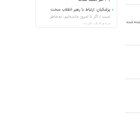
/ ۴ نفر کشته شدند
پزشکیان: ارتباط با رهبر انقلاب سخت
است / اگر تا امروز مانده‌ایم، به‌خاطر
 کشته شده
مردم ایران است
گفت وگوی وزیران خارجه آمریکا و
انگلیس درباره ایران و تنگه هرمز
یک ادعای تازه و جنجالی؛ برای حمایت
از اینفانتینو از ما «باج‌خواهی» کردند!
«مینا» ۲ جایزه از راه ابریشم گرفت
مکمل کلسیم و ویتامین D واقعاً
می‌توانند از شکستگی جلوگیری کنند؟
نتانیاهو: چه توافق شود چه نشود،
هرآنچه برای آینده‌مان لازم باشد انجام
خواهیم داد
غریب آبادی: تفاهم ایران و عمان درباره
ترتیبات تنگه هرمز در آستانه نهایی
شدن است