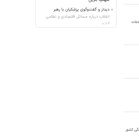
سهمیه بنزین
دیدار و گفت‌وگوی پزشکیان با رهبر
انقلاب درباره مسائل اقتصادی و نظامی
اعات
کشور
محسن رضایی نماینده رهبر انقلاب در
شورای عالی امنیت ملی شد/ تایید
استعفای ذوالقدر
انیمیشن «یارپ» وارد فاز تولید شد
تراکتور با ربیعی همه نتایج را تجربه
کرد/ آمار سرمربی برکنار شده تی‌تی‌ها
جزئیات تغییر ناگهانی روی نیمکت
تراکتور
قیمت دلار، سکه و طلا امروز یکشنبه
۱۴۰۵/۰۵/۱۸
قتل بر سر اختلافات خانوادگی در
اسلام آبادغرب
ن فضای جنگی کشور
توضیح وزیر کشور درباره زمان برگزاری