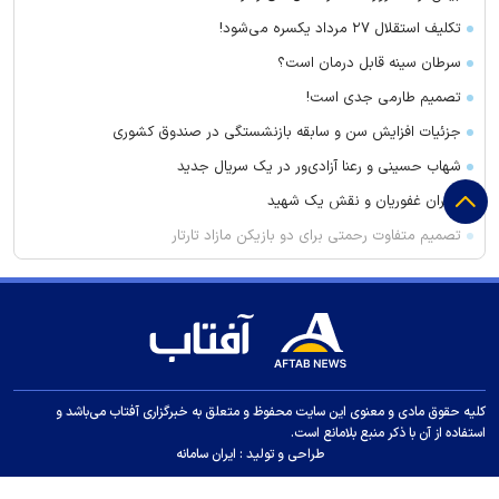
تکلیف استقلال ۲۷ مرداد یکسره می‌شود!
سرطان سینه قابل درمان است؟
تصمیم طارمی جدی است!
جزئیات افزایش سن و سابقه بازنشستگی در صندوق کشوری
شهاب حسینی و رعنا آزادی‌ور در یک سریال جدید
مهران غفوریان و نقش یک شهید
تصمیم متفاوت رحمتی برای دو بازیکن مازاد تارتار
نخست‌وزیر ارمنستان: به‌زودی اجرای عملی پروژه ترامپ را آغاز
می‌کنیم
زمین‌لرزه ۳.۲ ریشتری در زاهدشهر فارس
بارگیری نفت کنسرسیوم خط لوله خزر متوقف شد
سازمان بهزیستی: ایران سریع‌تر از پیش‌بینی‌ها پیر می‌شود
کلیه حقوق مادی و معنوی این سایت محفوظ و متعلق به خبرگزاری آفتاب می‌باشد و
ژاپن بودجه دفاعی بی‌سابقه ۵۶ میلیارد دلاری را در نظر دارد
استفاده از آن با ذکر منبع بلامانع است.
طراحی و تولید :
ایران سامانه
سقوط آسانسور در میدان آرژانتین با ۹ مصدوم