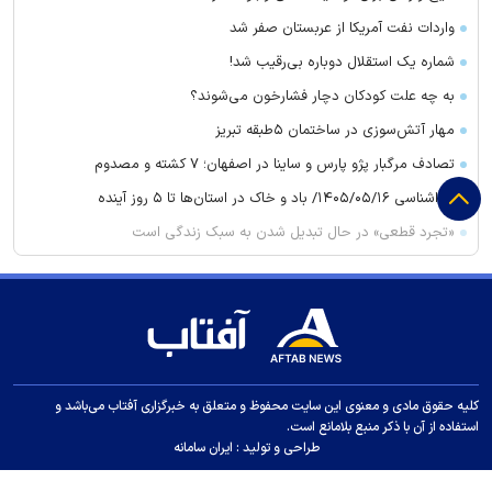
واردات نفت آمریکا از عربستان صفر شد
شماره یک استقلال دوباره بی‌رقیب شد!
به چه علت کودکان دچار فشارخون می‌شوند؟
مهار آتش‌سوزی در ساختمان ۵‌طبقه تبریز
تصادف مرگبار پژو پارس و ساینا در اصفهان؛ ۷ کشته و مصدوم
هواشناسی ۱۴۰۵/۰۵/۱۶/ باد و خاک در استان‌ها تا ۵ روز آینده
«تجرد قطعی» در حال تبدیل شدن به سبک زندگی است
قیمت طلا و سکه امروز جمعه ۱۶ مرداد ۱۴۰۵
پلمب واحدهای صنفی در مشهد ۲۰ برابر شد
کدام گروههای کالایی مشمول واردات با رویه جدید ارز اشخاص شدند؟
محسن رضایی: اجازه باز شدن مسیر دوم در تنگه هرمز را نخواهیم
داد
کلیه حقوق مادی و معنوی این سایت محفوظ و متعلق به خبرگزاری آفتاب می‌باشد و
قیمت طلا جهانی امروز ۱۴۰۵/۰۵/۱۶
استفاده از آن با ذکر منبع بلامانع است.
طراحی و تولید :
ایران سامانه
۲ کشته و ۱۵ مجروح بر اثر تیراندازی در یک مدرسه در تایلند