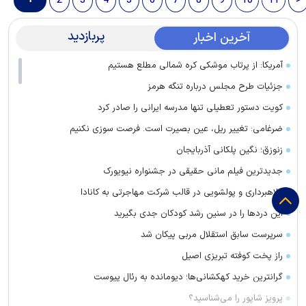
2
3
4
5
6
7
8
9
10
11
>
پربازدید
آخرین اخبار
آمریکا: از پرتاب موشکی کره شمالی مطلع هستیم
جزئیات طرح مجلس درباره تنگه هرمز
کویت دستور تعطیلی تنها مدرسه ایرانی را صادر کرد
ضرغامی: تغییر ریل، عین بصیرت است. فرصت سوزی نکنیم
زنوزق؛ نگین پلکانی آذربایجان
جدیدترین فیلم مانی حقیقی در جشنواره نیویورک
کلاهبرداری و پولشویی در قالب شرکت مهاجرتی به کانادا
این درد‌ها را در سنین رشد کودکان جدی بگیرید
سرپرست سابق استقلال مربی پیکان شد
راز پخت کوفته تبریزی اصیل
گرانترین خرید کهکشانی‌ها؛ دیومانده به رئال پیوست
پرویز شاپور را می‌شناسید؟