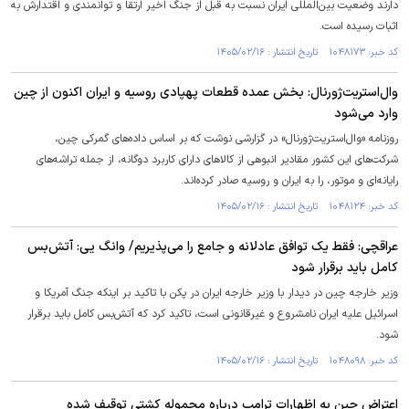
دارند وضعیت بین‌المللی ایران نسبت به قبل از جنگ اخیر ارتقا و توانمندی و اقتدارش به
اثبات رسیده است.
کد خبر: ۱۰۴۸۱۷۳ تاریخ انتشار : ۱۴۰۵/۰۲/۱۶
وال‌استریت‌ژورنال: بخش عمده قطعات پهپادی روسیه و ایران اکنون از چین
وارد می‌شود
روزنامه «وال‌استریت‌ژورنال» در گزارشی نوشت که بر اساس داده‌های گمرکی چین،
شرکت‌های این کشور مقادیر انبوهی از کالا‌های دارای کاربرد دوگانه، از جمله تراشه‌های
رایانه‌ای و موتور، را به ایران و روسیه صادر کرده‌اند.
کد خبر: ۱۰۴۸۱۲۴ تاریخ انتشار : ۱۴۰۵/۰۲/۱۶
عراقچی: فقط یک توافق عادلانه و جامع را می‌پذیریم/ وانگ یی: آتش‌بس
کامل باید برقرار شود
وزیر خارجه چین در دیدار با وزیر خارجه ایران در پکن با تاکید بر اینکه جنگ آمریکا و
اسرائیل علیه ایران نامشروع و غیرقانونی است، تاکید کرد که آتش‌بس کامل باید برقرار
شود.
کد خبر: ۱۰۴۸۰۹۸ تاریخ انتشار : ۱۴۰۵/۰۲/۱۶
اعتراض چین به اظهارات ترامپ درباره محموله کشتی توقیف شده