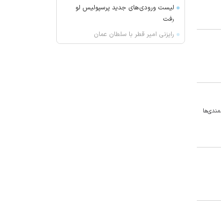
لیست ورودی‌های جدید پرسپولیس لو
رفت
رایزنی امیر قطر با سلطان عمان
روس‌اتم: تعداد کل متخصصان روسی
در نیروگاه هسته‌ای بوشهر به ۲۵ نفر
رسیده است
پزشکیان: دشمن کسانی را ترور می‌کنند
که گره‌گشای مشکلات جامعه ما
هستند
ندی‌ها
نتانیاهو: تا من نخست وزیرم کشور
فلسطینی تشکیل نخواهد شد | ایران به
اسرائیل حمله نخواهد کرد
هشدار قرمز هواشناسی؛ گرمای
خوزستان از ۵۰ درجه فراتر می‌رود
سرتیپ جهانشاهی: مرز‌ها با حضور
یگان‌های واکنش سریع دارای امنیت
پایدار است