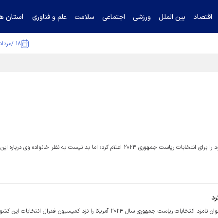
استان ها
اقتصاد
بین الملل
ورزشی
اجتماعی
سلامت
علم و فناوری
۱۸ /مرداد /۱۴۰۵
ا تکذیب کرد
رئیس جمهور سابق آمریکا ۱۵ نوامبر (۲۴ آبان) به طور رسمی نامزدی خود را برای انتخابات ریاست جمهوری ۲۰۲۴ اعلام کرد؛ اما بد نیست به نظر خانواده وی د
رسانه‌های غربی گزارش کردند، جو بایدن اوراق رسمی ثبت نام خود به عنوان نامزد انتخابات ریاست جمهوری سال ۲۰۲۴ آمریکا را نزد کمیسیون فدرال انتخ