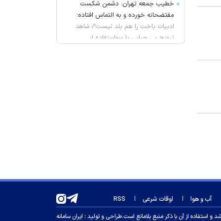
خطیب جمعه تهران: دشمن شکست
مفتضحانه خورده و به التماس افتاده؛
ادبیات باخت را هم بلد نیست!/ شاهد
ترویج بی حیایی با سواستفاده از
شرایط جنگی هستیم
واکنش محمد مهاجری به اظهارات
جنجالی باقر خرازی: لباس دین را از تن
بیرون کنید
ژیلا هدائی درگذشت
لغو افزایش تعرفه و تصاعد پلکانی
بهای برق مشترکین کشاورزی
یونیسف: ۳۰۰ کودک طی ۳۰۰ روز آتش
بس در غزه به شهادت رسیده اند
پیش بینی هوای چهارمحال و بختیاری
تا اواسط هفته آینده
محسن رضایی دبیر شورای عالی امنیت
آب و هوا
اوقات شرعی
RSS
ملی شد؟
 استفاده از آن با ذکر منبع بلامانع است.
طراحی و تولید :
ایران سامانه