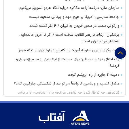
سازمان ملل: طرف‌ها را به مذاکره درباره تنگه هرمز تشویق می‌کنیم
جامعه مدرسین: آمریکا بر هیچ عهد و پیمانی متعهد نیست
واژگونی سمند در محور فریدن به تیران / ۴ نفر کشته شدند
پزشکیان: ارتباط با رهبر انقلاب سخت است / اگر تا امروز مانده‌ایم،
به‌خاطر مردم ایران است
گفت وگوی وزیران خارجه آمریکا و انگلیس درباره ایران و تنگه هرمز
یک ادعای تازه و جنجالی؛ برای حمایت از اینفانتینو از ما «باج‌خواهی»
کردند!
«مینا» ۲ جایزه از راه ابریشم گرفت
مکمل کلسیم و ویتامین D واقعاً می‌توانند از شکستگی جلوگیری کنند؟
نتانیاهو: چه توافق شود چه نشود، هرآنچه برای آینده‌مان لازم باشد
انجام خواهیم داد
غریب آبادی: تفاهم ایران و عمان درباره ترتیبات تنگه هرمز در آستانه
نهایی شدن است
برنده واقعی تیم ملی در جام جهانی یک پرسپولیسی بود!