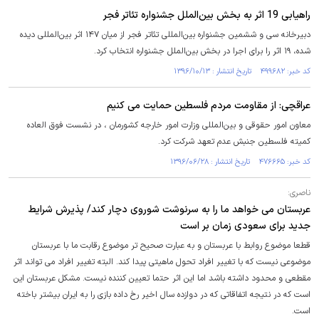
راهیابی 19 اثر به بخش بین‌الملل جشنواره تئاتر فجر
دبیرخانه سی‌ و ششمین جشنواره بین‌المللی تئاتر فجر از میان ۱۴۷ اثر بین‌المللی دیده
شده، ۱۹ اثر را برای اجرا در بخش بین‌‌الملل جشنواره انتخاب کرد.
کد خبر: ۴۹۹۶۸۲ تاریخ انتشار : ۱۳۹۶/۱۰/۱۳
عراقچی: از مقاومت مردم فلسطین حمایت می کنیم
معاون امور حقوقی و بین‌المللی وزارت امور خارجه کشورمان ، در نشست فوق العاده
کمیته فلسطین جنبش عدم تعهد شرکت کرد.
کد خبر: ۴۷۶۶۶۵ تاریخ انتشار : ۱۳۹۶/۰۶/۲۸
ناصری:
عربستان می خواهد ما را به سرنوشت شوروی دچار کند/ پذیرش شرایط
جدید برای سعودی زمان بر است
قطعا موضوع روابط با عربستان و به عبارت صحیح تر موضوع رقابت ما با عربستان
موضوعی نیست که با تغییر افراد تحول ماهیتی پیدا کند. البته تغییر افراد می تواند اثر
مقطعی و محدود داشته باشد اما این اثر حتما تعیین کننده نیست. مشکل عربستان این
است که در نتیجه اتفاقاتی که در دوازده سال اخیر رخ داده بازی را به ایران بیشتر باخته
است.