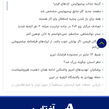
گزینه جذاب پرسپولیس: اژد‌های قرمز!
مقصد جدید گلر سابق پرسپولیس مشخص شد
همه برای باز شدن پنجره استقلال پای کار هستند
تصادف مرگبار پژو ۲۰۶ در جاده ترانزیت میانه؛ ۲ نفر کشته شدند
سحر دولتشاهی: متاسفم، نمی‌خواستم به اذان توهین کنم
مورگان فریمن: اگر پولش خوب باشد، از ایراد‌های فیلمنامه چشم‌پوشی
می‌کنم
ضبط ۱۳ ماینر در محدوده قراملک تبریز
مغز انسان چگونه بزرگ شد؟
پزشکیان: تهدید‌های امروز واشنگتن ادامه همان ذهنیت هیروشیماست
حمله پهپادی به پالایشگاه الزاویه در لیبی
بارزانی: حملات علیه کردستان مستقیماً از سوی ایران یا شبه‌نظامیان در
عراق صورت می‌گیرد
آخرین وضعیت پرونده کلثوم اکبری
فعالیت مافیای اقتصادی در کشور/ نفوذ جریانات مخرب در اقتصاد