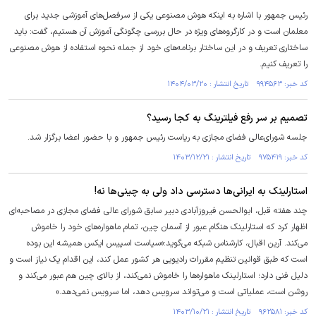
رئیس جمهور با اشاره به اینکه هوش مصنوعی یکی از سرفصل‌های آموزشی جدید برای
معلمان است و در کارگروه‌های ویژه در حال بررسی چگونگی آموزش آن هستیم، گفت: باید
ساختاری تعریف و در این ساختار برنامه‌های خود از جمله نحوه استفاده از هوش مصنوعی
را تعریف کنیم.
کد خبر: ۹۹۴۵۶۳ تاریخ انتشار : ۱۴۰۴/۰۳/۲۰
تصمیم بر سر رفع فیلترینگ به کجا رسید؟
جلسه شورای‌عالی فضای مجازی به ریاست رئیس جمهور و با حضور اعضا برگزار شد.
کد خبر: ۹۷۵۴۱۹ تاریخ انتشار : ۱۴۰۳/۱۲/۲۱
استارلینک به ایرانی‌ها دسترسی داد ولی به چینی‌ها نه!
چند هفته قبل، ابوالحسن فیروزآبادی دبیر سابق شورای عالی فضای مجازی در مصاحبه‌ای
اظهار کرد که استارلینک هنگام عبور از آسمان چین، تمام ماهواره‌های خود را خاموش
می‌کند. آرین اقبال، کارشناس شبکه می‌گوید:«سیاست اسپیس ایکس همیشه این بوده
است که طبق قوانین تنظیم مقررات رادیویی هر کشور عمل کند، این اقدام یک نیاز است و
دلیل فنی دارد؛ استارلینک ماهواره‌ها را خاموش نمی‌کند، از بالای چین هم عبور می‌کند و
روشن است، عملیاتی است و می‌تواند سرویس دهد، اما سرویس نمی‌دهد.»
کد خبر: ۹۶۲۵۸۱ تاریخ انتشار : ۱۴۰۳/۱۰/۲۱