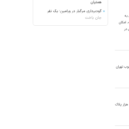
همتیان
گودبرداری مرگبار در ورامین؛ یک نفر
به
جان باخت
 امکان
پایان تماس‌های تبلیغاتی مزاحم در
 در
فرانسه
امام جمعه اهواز: می‌خواهیم عمق
آمریکا را هدف قرار دهیم تا مردم آنها
موشک خوردن را ببینند
قیمت برنج چند؟
اره در جنوب تهران
گرانی و افت تقاضا در بازار پلاستیک
امام جمعه رشت: آمریکا در حال فرار
ذلیلانه از منطقه است
تشکر امام‌جمعه قزوین از قوه قضائیه
بخاطر اعدام های اخیر: قصاص مایه
معاون امور املاک و کاداستر سازمان ثبت اسناد و املاک گفت: کل املاک شناسایی شده در کشور حدود ۴۴ میلیون پلاک است و از این میزان، تقریبا سه میلیون و ۸۰۰ هزار پلاک
حیات بشر است
۲ مرد جوان در چهارمحال و بختیاری
غرق شدند