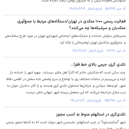
سکونتش ماهیانه بیش از ۱۵ میلیون تومان درآمد داشته است.
کد خبر: ۸۵۱۴۲۷ تاریخ انتشار : ۱۴۰۲/۰۴/۲۷
فعالیت رسمی ۱۰۰۰ متکدی در تهران/دستگاه‌های مرتبط با جمع‌آوری
متکدیان و سرشبکه‌ها چه می‌کنند؟
مدیرعامل سازمان خدمات و مشارکت‌های اجتماعی شهرداری تهران در مورد طرح ساماندهی
و جمع‌آوری متکدیان تهران توضیحاتی را ارائه کرد.
کد خبر: ۸۲۱۱۷۱ تاریخ انتشار : ۱۴۰۱/۱۱/۰۷
تکدی گری، جرمی بالای خط فقر!... ‏
چند سالی است که متکدیان خانم که اکثراً اهل ملایر نیستند، چهره شهر را خدشه دار
کرده و می‌‏بینیم در ساعات مختلف روز با اوضاع و سرو وضعی نابه سامان در اقصی نقاط
شهر، کوچه‌ها، ‏میادین و خیابان‌ها مشغول تکدی گری هستند و یا اکثر دختران جوان به
درب منازل مراجعه می‌‏کنند که این معضل زیبنده شهر جهانی ملایر نیست.‏
کد خبر: ۷۵۲۳۷۸ تاریخ انتشار : ۱۴۰۰/۱۱/۱۷
تکدی‌گری در استکهلم منوط به کسب مجوز
شهر "اسکیلستونا" در غرب استکهلم، نخستین شهر سوئد است که به گداها مجوز رسمی