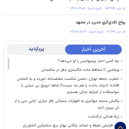
کد خبر: ۱۵۳۴۷۹ تاریخ انتشار : ۱۳۹۱/۰۲/۰۵
رواج تکدي‌‏گري مدرن در مشهد
کد خبر: ۲۰۷۴۹ تاریخ انتشار : ۱۳۸۴/۰۸/۰۳
پربازدید
آخرین اخبار
چه کسی اخبار پرسپولیس را لو می‌دهد؟
ویتامین C محافظ ماده خاکستری مغز در سالمندان
خطیب جمعه تهران: دشمن شکست مفتضحانه خورده و به التماس
افتاده؛ ادبیات باخت را هم بلد نیست!/ شاهد ترویج بی حیایی با
سواستفاده از شرایط جنگی هستیم
واکنش محمد مهاجری به اظهارات جنجالی باقر خرازی: لباس دین را از
تن بیرون کنید
ژیلا هدائی درگذشت
لغو افزایش تعرفه و تصاعد پلکانی بهای برق مشترکین کشاورزی