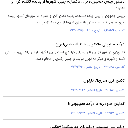
دستور رییس جمهوری برای پاکسازی چهره شهرها از پدیده تکدی گری و
اعتیاد
رییس جمهوری با بیان اینکه مشاهده پدیده تکدی گری و اعتیاد در شهرهای کشور زیبنده
ایران اسلامی نیست، دستور پاکسازی شهرها از این معضلات را داد.
کد خبر: ۲۶۵۴۷۶ تاریخ انتشار : ۱۳۹۳/۰۷/۱۶
درآمد ميليوني متكديان با تنبك حاجي‌فيروز
تكدي‌گري در شهر تهران رفتار بسيار پردرآمدي است و اين انگيزه افراد را بالا مي‌برد تا حتي
شده از شهرهاي ديگر به تهران بيايند و چنين رفتاري را انجام دهند.
کد خبر: ۲۳۴۸۸۵ تاریخ انتشار : ۱۳۹۲/۱۲/۱۹
تکدی گری مدرن!/ کارتون
کد خبر: ۲۰۱۱۵۶ تاریخ انتشار : ۱۳۹۲/۰۴/۲۲
گدایان «دودی» با درآمد «میلیونی»!
کد خبر: ۱۷۹۹۲۸ تاریخ انتشار : ۱۳۹۱/۰۹/۱۳
دختر سی میلیونی درخیابان چه میکند؟+عکس