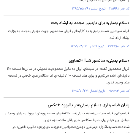
از نمایندگان مجلس به نمایش درآمد.
کد خبر: ۳۸۴۱۹۱ تاریخ انتشار : ۱۳۹۵/۰۵/۰۴
«سلام بمبئی» برای بازبینی مجدد به ارشاد رفت
فیلم سینمایی «سلام بمبئی» به کارگردانی قربان محمدپور جهت بازبینی مجدد به وزارت
ارشاد ارائه شد.
کد خبر: ۳۷۴۸۹۰ تاریخ انتشار : ۱۳۹۵/۰۳/۲۵
«سلام بمبئی» سانسور شد! +تصاویر
قربان محمدپور گفت: در سینمای ایران به دلیل محدودیت نمایش در سالن‌ها نسخه ۱۱۰
دقیقه‌ای آماده می‌کنیم و برای هند نسخه ۱۲۰دقیقه‌ای اما سکانس‌های خاصی در نسخه
هند وجود ندارد.
کد خبر: ۳۵۹۹۹۳ تاریخ انتشار : ۱۳۹۵/۰۱/۲۳
پایان فیلمبرداری «سلام بمبئی»در بالیوود +عکس
فیلمبرداری فیلم سینمایی«سلام بمبئی»،ساخته«قربان محمدپور»دربالیوود به پایان رسید و
عوامل این فیلم برای ضبط سکانس های باقی مانده،عازم تهران
شدند؛«محمدرضاگلزار»،«بنیامین بهادری»،«دیامیرزا»،«پونام دیلون»و« دالیپ تاهیل» در