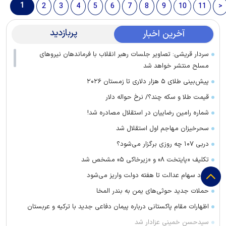
1
2
3
4
5
6
7
8
9
10
11
>
پربازدید
آخرین اخبار
سردار قریشی: تصاویر جلسات رهبر انقلاب با فرماندهان نیرو‌های
مسلح منتشر خواهد شد
پیش‌بینی طلای ۵ هزار دلاری تا زمستان ۲۰۲۶
قیمت طلا و سکه چند؟/ نرخ حواله دلار
شماره رامین رضاییان در استقلال مصادره شد!
سحرخیزان مهاجم اول استقلال شد
دربی ۱۰۷ چه روزی برگزار می‌شود؟
تکلیف «پایتخت ۸» و «زیرخاکی ۵» مشخص شد
سود سهام عدالت تا هفته دولت واریز می‌شود
حملات جدید حوثی‌های یمن به بندر المخا
اظهارات مقام پاکستانی درباره پیمان دفاعی جدید با ترکیه و عربستان
سیدحسن خمینی عزادار شد