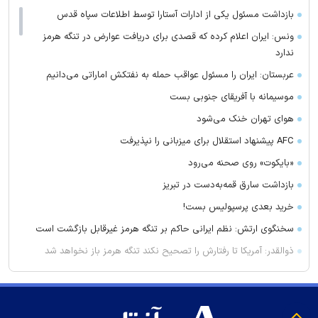
بازداشت مسئول یکی از ادارات آستارا توسط اطلاعات سپاه قدس
ونس: ایران اعلام کرده که قصدی برای دریافت عوارض در تنگه هرمز
ندارد
عربستان: ایران را مسئول عواقب حمله به نفتکش اماراتی می‌دانیم
موسیمانه با آفریقای جنوبی بست
هوای تهران خنک می‌شود
AFC پیشنهاد استقلال برای میزبانی را نپذیرفت
«بایکوت» روی صحنه می‌رود
بازداشت سارق قمه‌به‌دست در تبریز
خرید بعدی پرسپولیس بست!
سخنگوی ارتش: نظم ایرانی حاکم بر تنگه هرمز غیرقابل بازگشت است
ذوالقدر: آمریکا تا رفتارش را تصحیح نکند تنگه هرمز باز نخواهد شد
آنتونی کنی درگذشت
محل میزبانی استقلال و پرسپولیس در لیگ برتر
پیوس: توقع ما از تارتار قهرمانی است