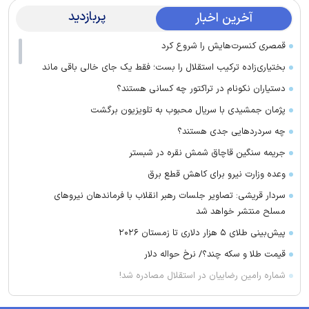
پربازدید
آخرین اخبار
قمصری کنسرت‌هایش را شروع کرد
بختیاری‌زاده ترکیب استقلال را بست؛ فقط یک جای خالی باقی ماند
دستیاران نکونام در تراکتور چه کسانی هستند؟
پژمان جمشیدی با سریال محبوب به تلویزیون برگشت
چه سردرد‌هایی جدی هستند؟
جریمه سنگین قاچاق شمش نقره در شبستر
وعده وزارت نیرو برای کاهش قطع برق
سردار قریشی: تصاویر جلسات رهبر انقلاب با فرماندهان نیرو‌های
مسلح منتشر خواهد شد
پیش‌بینی طلای ۵ هزار دلاری تا زمستان ۲۰۲۶
قیمت طلا و سکه چند؟/ نرخ حواله دلار
شماره رامین رضاییان در استقلال مصادره شد!
سحرخیزان مهاجم اول استقلال شد