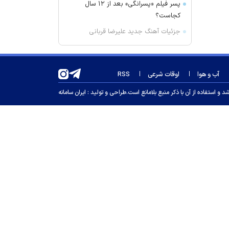
پسر فیلم «پسرانگی» بعد از ۱۲ سال
کجاست؟
جزئیات آهنگ جدید علیرضا قربانی
مجروح حمله آمریکا به رادار جبالبارز
جیرفت، شهید شد + عکس
آب و هوا
اوقات شرعی
RSS
قیمت خودرو امروز ۱۸ مرداد ۱۴۰۵
اظهارات اولیانوف درباره مناقشه ایران و
 استفاده از آن با ذکر منبع بلامانع است.
طراحی و تولید :
ایران سامانه
آمریکا
روایت سخنگوی شورای نگهبان از حمله
به بیت رهبری
واکنش سازمان هواپیمایی درباره
گزارش ورود هواگرد‌ها ٣٠ دقیقه قبل از
حمله به بیت رهبری
حوثی‌های یمن: پالایشگاه آرامکو در
جیزان با پهپاد هدف قرار گرفت
قیمت دلار و یورو امروز یکشنبه ۱۸
مرداد ۱۴۰۵