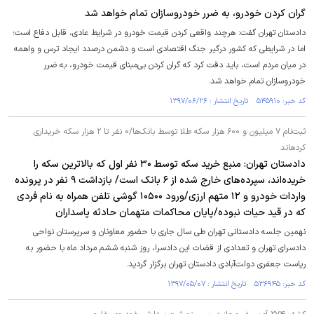
گران کردن خودرو، به ضرر خودروسازان تمام خواهد شد
دادستان تهران گفت: هرچند واقعی کردن قیمت خودرو در شرایط عادی، قابل دفاع است؛
اما در شرایطی که کشور درگیر جنگ اقتصادی است و دشمن درصدد ایجاد ترس و واهمه
در میان مردم است، باید دقت کرد که گران کردن بی‌مبنای قیمت خودرو، به ضرر
خودروسازان تمام خواهد شد.
کد خبر: ۵۴۵۹۱۰ تاریخ انتشار : ۱۳۹۷/۰۶/۲۶
ثبت‌نام ۷ میلیون و ۶۰۰ هزار سکه طلا توسط بانک‌ها/۰ نفر تا ۲ هزار سکه خریداری
کرده‎اند
دادستان تهران: منبع خرید سکه توسط ۳۰ نفر اول که بالاترین سکه را
خریده‌اند، سپرده‌های خارج شده از ۶ بانک است/ بازداشت ۹ نفر در پرونده
واردات خودرو و ۱۲ متهم ارزی/ورود ۱۰۵۰۰ گوشی تلفن همراه به نام فردی
که در قید حیات نبوده/پایان محاکمات متهمان حادثه پاسداران
نهمین جلسه دادستانی تهران طی سال جاری با حضور معاونان و سرپرستان نواحی
دادسرای تهران و تعدادی از قضات این دادسرا، روز شنبه ششم مرداد ماه با حضور به
ریاست جعفری دولت‌آبادی دادستان تهران برگزار گردید.
کد خبر: ۵۳۶۹۴۵ تاریخ انتشار : ۱۳۹۷/۰۵/۰۷