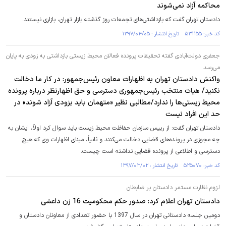
محاکمه آزاد نمی‌شوند
دادستان تهران گفت که بازداشتی‌های تجمعات روز گذشته بازار تهران، بازاری نیستند.
کد خبر: ۵۳۱۱۵۵ تاریخ انتشار : ۱۳۹۷/۰۴/۰۵
جعفری دولت‌آبادی گفته تحقیقات پرونده فعالان محیط زیستی بازداشتی به زودی به پایان
می‌رسد
واکنش دادستان تهران به اظهارات معاون رئیس‌جمهور: در کار ما دخالت
نکنید/ هیات منتخب رئیس‌جمهوری دسترسی و حق اظهارنظر درباره پرونده
محیط‌ زیستی‌ها را ندارد/مطالبی نظیر «متهمان باید بزودی آزاد شوند» در
حد این افراد نیست
دادستان تهران گفت: از رییس سازمان حفاظت محیط زیست باید سوال کرد اولاً، ایشان به
چه مجوزی در پرونده‌های قضایی دخالت می‌کنند و ثانیاً، مبنای اظهارات وی که هیچ
دسترسی و اطلاعی از پرونده قضایی نداشته است چیست.
کد خبر: ۵۲۵۰۷۰ تاریخ انتشار : ۱۳۹۷/۰۳/۰۲
لزوم نظارت مستمر دادستان بر ضابطان
دادستان تهران اعلام کرد: صدور حکم محکومیت 16 زن داعشی
دومین جلسه دادستانی تهران در سال 1397 با حضور تعدادی از معاونان دادستان و