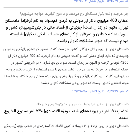
کد خبر: ۵۷۲۵۴۹ تاریخ انتشار : ۱۳۹۷/۱۱/۱۳
چرا هرچند وقت یکبار مسئله‌ای رخ می‌دهد و با موج گرانی‌ها مواجه می‌شویم؟
اعطای 400 میلیون دلار ارز دولتی به فردی کم‌سواد به نام فرخزاد| دادستان
تهران: متهم در زندان است| جزئیاتی از فساد مالی در پتروشیمی‎های کشور و
سوءاستفاده دلالان و صرافان از کارت‌های حساب بانکی دیگران| شایسته
مردم نیست که دچار مشکلات کنونی باشند
دادستان تهران از رییس اتاق بازرگانی کشور خواست که در صدور کارت‌های بازرگانی به میزان
وظیفه‌ای که دارد ایفای نقش کند و گفت:‌ متهمی به نام فرخزاد که 400 میلیون دلار ارز
4200 تومانی گرفته و اکنون در زندان است، سواد زیادی ندارد. / در شرایطی کشور در
جنگ اقتصادی با آمریکا به سر می‌برد، نباید عده‌ای با سوء استفاده از کارت بانکی، پروانه
بهره‌برداری، کارت ملی، کارت بازرگانی و گران‌فروشی، برای مردم سختی ایجاد کنند و شایسته
مردم انقلابی کشور نیست که دچار برخی مشکلات کنونی باشند.
کد خبر: ۵۶۷۴۲۱ تاریخ انتشار : ۱۳۹۷/۱۰/۱۸
دادستان تهران از صدور کیفرخواست در پرونده پتروشیمی خبر داد
احضار۱۷۰۰ نفر در پرونده‌های شعب ویژه اقتصادی| ۵۴۰ نفر ممنوع الخروج
شدند
دادستان تهران با بیان اینکه از ۱۹ تیرماه تا کنون اقدامات گسترده‌ای در شعب ویژه (رسیدگی