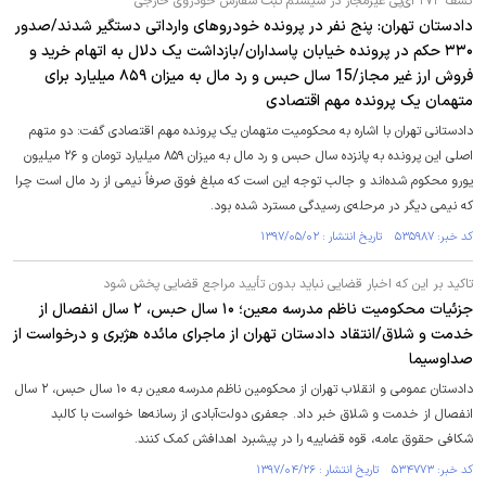
کشف ۲۷۴ آی‌پی غیرمجاز در سیستم ثبت سفارش خودروی خارجی
دادستان تهران: پنج نفر در پرونده خودروهای وارداتی دستگیر شدند/صدور
۳۳۰ حکم در پرونده خیابان پاسداران/بازداشت یک دلال به اتهام خرید و
فروش ارز غیر مجاز/15 سال حبس و رد مال به میزان ۸۵۹ میلیارد برای
متهمان یک پرونده مهم اقتصادی
دادستانی تهران با اشاره به محکومیت متهمان یک پرونده مهم اقتصادی گفت: دو متهم
اصلی این پرونده به پانزده سال حبس و رد مال به میزان ۸۵۹ میلیارد تومان و ۲۶ میلیون
یورو محکوم شده‌اند و جالب توجه این است که مبلغ فوق صرفاً نیمی از رد مال است چرا
که نیمی دیگر در مرحله‌ی رسیدگی مسترد شده بود.
کد خبر: ۵۳۵۹۸۷ تاریخ انتشار : ۱۳۹۷/۰۵/۰۲
تاکید بر این که اخبار قضایی نباید بدون تأیید مراجع قضایی پخش شود
جزئیات محکومیت ناظم مدرسه معین؛ ۱۰ سال حبس، ۲ سال انفصال از
خدمت و شلاق/انتقاد دادستان تهران از ماجرای مائده هژبری و درخواست از
صداوسیما
دادستان عمومی و انقلاب تهران از محکومین ناظم مدرسه معین به ۱۰ سال حبس، ۲ سال
انفصال از خدمت و شلاق خبر داد. جعفری دولت‌آبادی از رسانه‌ها خواست با کالبد
شکافی حقوق عامه، قوه قضاییه را در پیشبرد اهدافش کمک کنند.
کد خبر: ۵۳۴۷۷۳ تاریخ انتشار : ۱۳۹۷/۰۴/۲۶