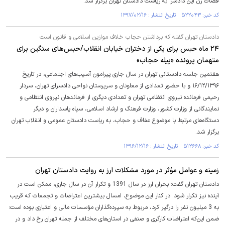
قضات زن این دادسرا به ریاست دادستان تهران برگزار شد.
کد خبر: ۵۲۲۰۴۳ تاریخ انتشار : ۱۳۹۷/۰۲/۱۶
دادستان تهران گفته که برداشتن حجاب خلاف موازین اسلامی و قانون است
۲۴ ماه حبس برای یکی از دختران خیابان انقلاب/حبس‌های سنگین برای
متهمان پرونده «پیله حجاب»
هفتمین جلسه دادستانی تهران در سال جاری پیرامون آسیب‌های اجتماعی، در تاریخ
۱۶/۱۲/۱۳۹۶ و با حضور تعدادی از معاونان و سرپرستان نواحی دادسرای تهران، سردار
رحیمی فرمانده نیروی انتظامی تهران و تعدادی دیگری از فرماندهان نیروی انتظامی و
نمایندگانی از وزارت کشور، وزارت فرهنگ و ارشاد اسلامی، سپاه پاسداران و دیگر
دستگاه‌های مرتبط با موضوع عفاف و حجاب، به ریاست دادستان عمومی و انقلاب تهران
برگزار شد.
کد خبر: ۵۱۲۶۶۸ تاریخ انتشار : ۱۳۹۶/۱۲/۱۶
زمینه و عوامل مؤثر در مورد مشکلات ارز به روایت دادستان تهران
دادستان تهران گفت: بحران ارز در سال 1391 و تکرار آن در سال جاری، ممکن است در
آینده نیز تکرار شود. در کنار این موضوع، امسال بیشترین اعتراضات و تجمعات که قریب
به 3 میلیون نفر را درگیر کرد، مربوط به سپرده‌گذاران مؤسسات مالی و اعتباری بوده است؛
ضمن این‌که اعتراضات کارگری و صنفی در استان‌های مختلف از جمله تهران رخ داد و در