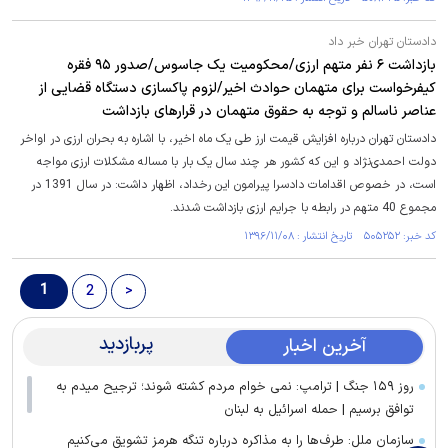
دادستان تهران خبر داد
بازداشت ۶ نفر متهم ارزی/محکومیت یک جاسوس/صدور ۹۵ فقره
کیفرخواست برای متهمان حوادث اخیر/لزوم پاکسازی دستگاه قضایی از
عناصر ناسالم و توجه به حقوق متهمان در قرارهای بازداشت
دادستان تهران درباره افزایش قیمت ارز طی یک ماه اخیر، با اشاره به بحران ارزی در اواخر
دولت احمدی‌نژاد و این که کشور هر چند سال یک بار با مساله مشکلات ارزی مواجه
است، در خصوص اقدامات دادسرا پیرامون این رخداد، اظهار داشت: در سال 1391 در
مجموع 40 متهم در رابطه با جرایم ارزی بازداشت شدند.
کد خبر: ۵۰۵۲۵۲ تاریخ انتشار : ۱۳۹۶/۱۱/۰۸
1
2
>
پربازدید
آخرین اخبار
روز ۱۵۹ جنگ | ترامپ: نمی خوام مردم کشته شوند؛ ترجیح میدم به
توافق برسیم | حمله اسرائیل به لبنان
سازمان ملل: طرف‌ها را به مذاکره درباره تنگه هرمز تشویق می‌کنیم