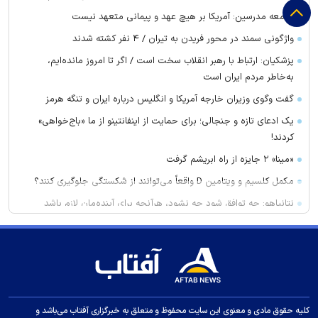
جامعه مدرسین: آمریکا بر هیچ عهد و پیمانی متعهد نیست
واژگونی سمند در محور فریدن به تیران / ۴ نفر کشته شدند
پزشکیان: ارتباط با رهبر انقلاب سخت است / اگر تا امروز مانده‌ایم،
به‌خاطر مردم ایران است
گفت وگوی وزیران خارجه آمریکا و انگلیس درباره ایران و تنگه هرمز
یک ادعای تازه و جنجالی؛ برای حمایت از اینفانتینو از ما «باج‌خواهی»
کردند!
«مینا» ۲ جایزه از راه ابریشم گرفت
مکمل کلسیم و ویتامین D واقعاً می‌توانند از شکستگی جلوگیری کنند؟
نتانیاهو: چه توافق شود چه نشود، هرآنچه برای آینده‌مان لازم باشد
انجام خواهیم داد
غریب آبادی: تفاهم ایران و عمان درباره ترتیبات تنگه هرمز در آستانه
نهایی شدن است
برنده واقعی تیم ملی در جام جهانی یک پرسپولیسی بود!
۵ تغییر ساده برای افزایش گردش خون در بدن
کلیه حقوق مادی و معنوی این سایت محفوظ و متعلق به خبرگزاری آفتاب می‌باشد و