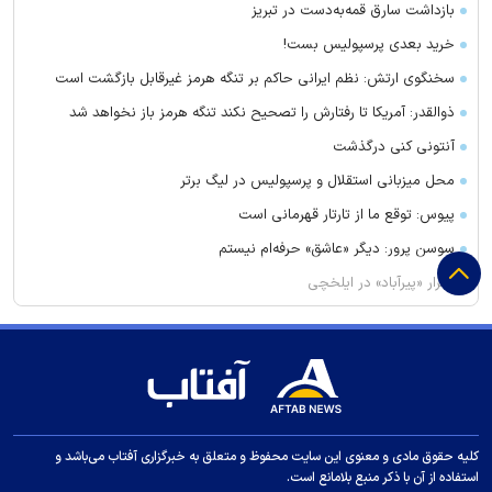
بازداشت سارق قمه‌به‌دست در تبریز
خرید بعدی پرسپولیس بست!
سخنگوی ارتش: نظم ایرانی حاکم بر تنگه هرمز غیرقابل بازگشت است
ذوالقدر: آمریکا تا رفتارش را تصحیح نکند تنگه هرمز باز نخواهد شد
آنتونی کنی درگذشت
محل میزبانی استقلال و پرسپولیس در لیگ برتر
پیوس: توقع ما از تارتار قهرمانی است
سوسن پرور: دیگر «عاشق» حرفه‌ام نیستم
اسرار «پیرآباد» در ایلخچی
آزادی و تختی تا آخر سال از دسترس خارج شد
صادقی: استقلال را این‌طور نمی‌شود اداره کرد!
قیمت امروز طلا چند؟ / سکه در آستانه بازگشت به کانال ۱۸۸ میلیون
فرهاد مجیدی قهرمانی آسیا را به رخ کشید!
سعید آقاخانی و حجازی‌فر در یک سریال تاریخی
کلیه حقوق مادی و معنوی این سایت محفوظ و متعلق به خبرگزاری آفتاب می‌باشد و
استفاده از آن با ذکر منبع بلامانع است.
اتفاق عجیب در صورت‌های مالی باشگاه استقلال