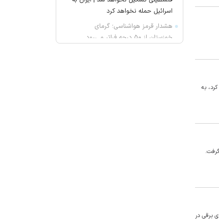
فلسطینی تشکیل نخواهد شد | ایران به
اسرائیل حمله نخواهد کرد
هشدار قرمز هواشناسی؛ گرمای
خوزستان از ۵۰ درجه فراتر می‌رود
سرتیپ جهانشاهی: مرز‌ها با حضور
یگان‌های واکنش سریع دارای امنیت
پایدار است
کرد، به
با حقوق ۱۸ میلیونی دم از جوانی
جمعیت نزنید!
بیانیه مجلس به پزشکیان درباره
سهمیه بنزین
دیدار و گفت‌وگوی پزشکیان با رهبر
گرفت.
انقلاب درباره مسائل اقتصادی و نظامی
کشور
محسن رضایی نماینده رهبر انقلاب در
شورای عالی امنیت ملی شد/ تایید
استعفای ذوالقدر
 ۶۵۹ شورای رقابت، عرضه خودرو‌های برقی در
انیمیشن «یارپ» وارد فاز تولید شد