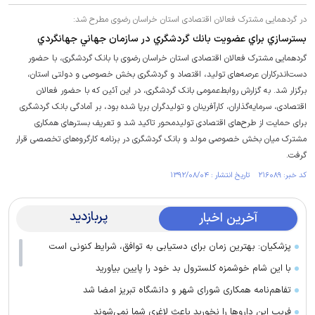
در گردهمایی مشترک فعالان اقتصادی استان خراسان رضوی مطرح شد:
بسترسازي براي عضويت بانك گردشگري در سازمان جهاني جهانگردي
گردهمایی مشترک فعالان اقتصادی استان خراسان رضوی با بانک گردشگری، با حضور
دست‌اندرکاران عرصه‌های تولید، اقتصاد و گردشگری بخش خصوصی و دولتی استان،
برگزار شد. به گزارش روابط‌عمومی بانک گردشگری، در این آئین که با حضور فعالان
اقتصادی، سرمایه‌گذاران، کارآفرینان و تولیدگران برپا شده بود، بر آمادگی بانک گردشگری
برای حمایت از طرح‌های اقتصادی تولیدمحور تاکید شد و تعریف بسترهای همکاری
مشترک میان بخش خصوصی مولد و بانک گردشگری در برنامه کارگروه‌های تخصصی قرار
گرفت.
کد خبر: ۲۱۶۰۸۹ تاریخ انتشار : ۱۳۹۲/۰۸/۰۴
پربازدید
آخرین اخبار
پزشکیان: بهترین زمان برای دستیابی به توافق، شرایط کنونی است
با این شام خوشمزه کلسترول بد خود را پایین بیاورید
تفاهم‌نامه همکاری شورای شهر و دانشگاه تبریز امضا شد
فریب این دارو‌ها را نخورید باعث لاغری شما نمی‌شوند