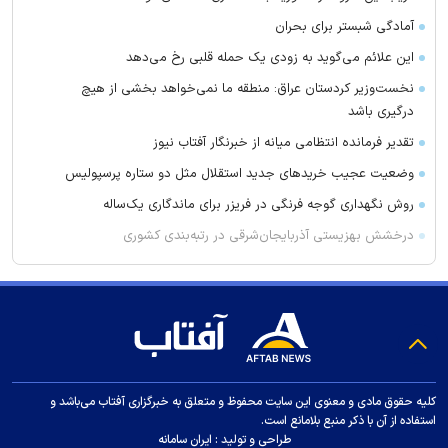
آمادگی شبستر برای بحران
این علائم می‌گوید به زودی یک حمله قلبی رخ می‌دهد
نخست‌وزیر کردستان عراق: منطقه ما نمی‌خواهد بخشی از هیچ
درگیری باشد
تقدیر فرمانده انتظامی میانه از خبرنگار آفتاب نیوز
وضعیت عجیب خرید‌های جدید استقلال مثل دو ستاره پرسپولیس
روش نگهداری گوجه فرنگی در فریزر برای ماندگاری یک‌ساله
درخشش بهزیستی آذربایجان‌شرقی در رتبه‌بندی کشوری
پیروزی تراکتور در دیدار تدارکاتی مقابل شمس‌آذر
میزبانی آسیایی استقلال در هاله‌ای از ابهام
آخرین بازی دوستانه پرسپولیس قبل از شروع لیگ پشت در‌های بسته
بادامکی: برای تارتار فقط یک نگرانی دارم
«بِش‌داش»؛ میراث کهن تبریز که در غبار مدرنیته رنگ نباخته است
کلیه حقوق مادی و معنوی این سایت محفوظ و متعلق به خبرگزاری آفتاب می‌باشد و
استفاده از آن با ذکر منبع بلامانع است.
هوای قم در شرایط ناسالم قرار گرفت
طراحی و تولید :
ایران سامانه