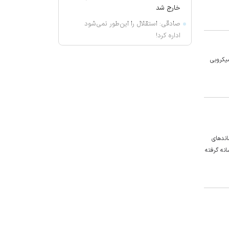
خارج شد
صادقی: استقلال را این‌طور نمی‌شود
اداره کرد!
قیمت امروز طلا چند؟ / سکه در آستانه
میکروبی
بازگشت به کانال ۱۸۸ میلیون
فرهاد مجیدی قهرمانی آسیا را به رخ
کشید!
سعید آقاخانی و حجازی‌فر در یک
سریال تاریخی
اتفاق عجیب در صورت‌های مالی
ند‌های
باشگاه استقلال
انه گرفته
بیش از ۱۰۰ روزنامه‌نگار شغل‌شان را از
دست داده‌اند
تکلیف استقلال ۲۷ مرداد یکسره
می‌شود!
سرطان سینه قابل درمان است؟