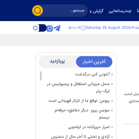
چندرسانه‌ایی
گزارش و گفت‌وگو
۱۵:۱۰:۰۴
Saturday 08 August 2026
پربازدید
آخرین اخبار
آنتونی کنی درگذشت
محل میزبانی استقلال و پرسپولیس در
لیگ برتر
حران شدید
پیوس: توقع ما از تارتار قهرمانی است
مختاری
سوسن پرور: دیگر «عاشق» حرفه‌ام
نیستم
اسرار «پیرآباد» در ایلخچی
آزادی و تختی تا آخر سال از دسترس