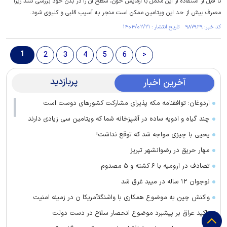
تا قبل از استفاده از این مکمل با آزمایش خون، سطح آن را در بدن خود بررسی کنند زیرا
مصرف بیش از حد این ویتامین ممکن است منجر به آسیب قلبی و کلیوی شود.
کد خبر: ۹۸۷۹۳۹ تاریخ انتشار : ۱۴۰۴/۰۲/۲۱
1
2
3
4
5
6
>
پربازدید
آخرین اخبار
اردوغان: توافقنامه مکه پذیرای مشارکت کشور‌های دوست است
چند گیاه و ادویه ساده در آشپزخانه شما که ویتامین سی زیادی دارند
یحیی با چیزی مواجه شد که توقع نداشت!
مهار حریق در رضوانشهر تبریز
تصادف در ارومیه با ۶ کشته و ۵ مصدوم
نوجوان ۱۲ ساله در میبد غرق شد
واکنش چین به موضوع همکاری با واشنگتآمریکا ن در زمینه امنیت
تاکید عراق بر پیشبرد موضوع انحصار سلاح در دست دولت