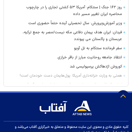
روز ۱۶۲ جنگ | سنتکام: آمریکا ۵۳ کشتی تجاری را در چارچوب
محاصره ایران تغییر مسیر داده
وزیر آموزش‌وپرورش: سال تحصیلی آینده حتماً حضوری است
فیدان: ایران هدف پیمان دفاعی مکه نیست/مصر به جمع ترکیه،
عربستان و پاکستان می پیوندد
سفر فرمانده سنتکام به تل آویو
انتقاد جامعه روحانیت مبارز از باقر خرازی
کوروش اژدهاکش پرسپولیسی شد
همتی به وزارت خزانه‌داری آمریکا: پول‌هایمان دست خودمان است!
لبنان یک افسر عالی رتبه ارتش حکومت بشار اسد را دستگیر کرد
سرمایه‌گذاری ۱.۳ میلیارد دلاری امارات برای توسعه ناوگان نفت و گاز
پزشکیان: بهترین زمان برای دستیابی به توافق، شرایط کنونی است
با این شام خوشمزه کلسترول بد خود را پایین بیاورید
تفاهم‌نامه همکاری شورای شهر و دانشگاه تبریز امضا شد
کلیه حقوق مادی و معنوی این سایت محفوظ و متعلق به خبرگزاری آفتاب می‌باشد و
فریب این دارو‌ها را نخورید باعث لاغری شما نمی‌شوند