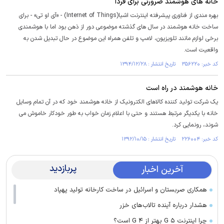
خانه های هوشمند ضرورتی برای فردا
بهره مندی از فناوری پیشرفته اینترنت اشیا(Internet of Things) - «آی او تی» - برای
ساخت خانه هوشمند در سال های گذشته موضوعی دور از ذهن بود اما با هوشمندی
برخی لوازم مانند تلویزیون، لامپ و تلفن همراه این موضوع در حال تبدیل شدن به
واقعیت است.
کد خبر: ۳۵۶۲۲۰ تاریخ انتشار : ۱۳۹۴/۱۲/۲۸
خانه هوشمند در راه است
یک شرکت تولید کننده کالاهای الکترونیک از خانه هوشمند خود که در آن تمام وسایل
خانه با یکدیگر مرتبط هستند و حتی با اعلام زمان خواب به طور خودکار خاموش می
شوند، رونمایی کرد.
کد خبر: ۲۲۶۰۰۴ تاریخ انتشار : ۱۳۹۲/۱۰/۱۵
پربازدید
آخرین اخبار
همکاری صربستان و اسرائیل در ساخت کارخانه تولید پهپاد
هشدار درباره آینده تالاب‌های خزر
چرا اینترنت ۵ G بهتر از ۴ G است؟