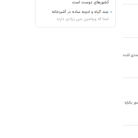
کشور‌های دوست است
چند گیاه و ادویه ساده در آشپزخانه
شما که ویتامین سی زیادی دارند
یحیی با چیزی مواجه شد که توقع
نداشت!
مهار حریق در رضوانشهر تبریز
تصادف در ارومیه با ۶ کشته و ۵
10 روز قبل نوسانی نداشته و در عددی ثابت
مصدوم
نوجوان ۱۲ ساله در میبد غرق شد
واکنش چین به موضوع همکاری با
واشنگتآمریکا ن در زمینه امنیت
تاکید عراق بر پیشبرد موضوع انحصار
 کشور یکباره
سلاح در دست دولت
ترکیه و عربستان درباره «توافقنامه
امنیتی مکه» چه گفتند؟
حضور اهالی سینما در بزرگداشت مریم