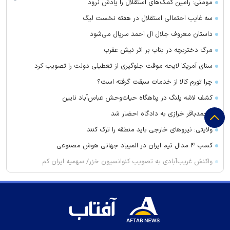
مومنی: رامین کمک‌های استقلال را یادش نرود
سه غایب احتمالی استقلال در هفته نخست لیگ
داستان معروف جلال آل احمد سریال می‌شود
مرگ دختربچه در بناب بر اثر نیش عقرب
سنای آمریکا لایحه موقت جلوگیری از تعطیلی دولت را تصویب کرد
چرا تورم کالا از خدمات سبقت گرفته است؟
کشف لاشه پلنگ در پناهگاه حیات‌وحش عباس‌آباد نایین
محمدباقر خرازی به دادگاه احضار شد
ولایتی: نیرو‌های خارجی باید منطقه را ترک کنند
کسب ۴ مدال تیم ایران در المپیاد جهانی هوش مصنوعی
واکنش غریب‌آبادی به تصویب کنوانسیون خزر/ سهمیه ایران کم
می‌شود؟!
علت افزایش رقم برخی قبوض آب در تابستان
کشف ۳ کیلوگرم هروئین در اسکو
پلمب یک آبمیوه‌فروشی در تبریز