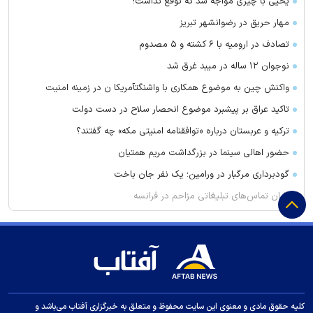
یحیی با چیزی مواجه شد که توقع نداشت!
مهار حریق در رضوانشهر تبریز
تصادف در ارومیه با ۶ کشته و ۵ مصدوم
نوجوان ۱۲ ساله در میبد غرق شد
واکنش چین به موضوع همکاری با واشنگتآمریکا ن در زمینه امنیت
تاکید عراق بر پیشبرد موضوع انحصار سلاح در دست دولت
ترکیه و عربستان درباره «توافقنامه امنیتی مکه» چه گفتند؟
حضور اهالی سینما در بزرگداشت مریم همتیان
گودبرداری مرگبار در ورامین؛ یک نفر جان باخت
پایان تماس‌های تبلیغاتی مزاحم در فرانسه
امام جمعه اهواز: می‌خواهیم عمق آمریکا را هدف قرار دهیم تا مردم
آنها موشک خوردن را ببینند
قیمت برنج چند؟
گرانی و افت تقاضا در بازار پلاستیک
امام جمعه رشت: آمریکا در حال فرار ذلیلانه از منطقه است
کلیه حقوق مادی و معنوی این سایت محفوظ و متعلق به خبرگزاری آفتاب می‌باشد و