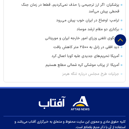
پزشکیان: اگر ارز ترجیحی را حذف نمی‌کردیم، قطعا در زمان جنگ
قحطی پیش می‌آمد
ترامپ: اوضاع در ایران خوب پیش می‌رود
برکناری دو مقام ارشد موساد
گفتگوی تلفنی وزرای امور خارجه ایران و موریتانی
دید افقی در زابل به ۲۵۰۰ متر کاهش یافت
آمریکا تحریم‌های جدیدی علیه کوبا اعمال کرد
آمریکا: از پرتاب موشکی کره شمالی مطلع هستیم
جزئیات طرح مجلس درباره تنگه هرمز
کویت دستور تعطیلی تنها مدرسه ایرانی را صادر کرد
ضرغامی: تغییر ریل، عین بصیرت است. فرصت سوزی نکنیم
زنوزق؛ نگین پلکانی آذربایجان
جدیدترین فیلم مانی حقیقی در جشنواره نیویورک
کلاهبرداری و پولشویی در قالب شرکت مهاجرتی به کانادا
کلیه حقوق مادی و معنوی این سایت محفوظ و متعلق به خبرگزاری آفتاب می‌باشد و
استفاده از آن با ذکر منبع بلامانع است.
این درد‌ها را در سنین رشد کودکان جدی بگیرید