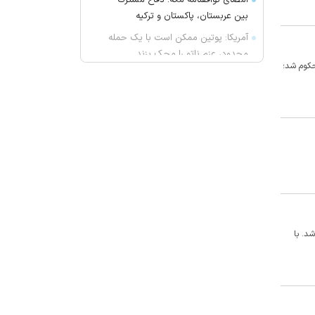
امضای توافقنامه مکه؛ دفاع مشترک
بین عربستان، پاکستان و ترکیه
آمریکا: پوتین ممکن است با یک حمله
محدود، عزم ناتو را محک بزند
حکوم شد؛
پوتین و محمد بن زاید درباره اوضاع
منطقه گفت‌وگو کردند
چه کسی اخبار پرسپولیس را لو
می‌دهد؟
ویتامین C محافظ ماده خاکستری مغز
در سالمندان
خطیب جمعه تهران: دشمن شکست
مفتضحانه خورده و به التماس افتاده؛
ادبیات باخت را هم بلد نیست!/ شاهد
م شناخته شد. با
ترویج بی حیایی با سواستفاده از
شرایط جنگی هستیم
واکنش محمد مهاجری به اظهارات
جنجالی باقر خرازی: لباس دین را از تن
بیرون کنید