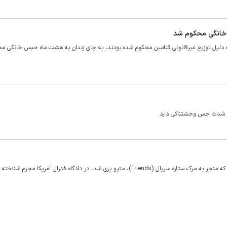
، به دلیل توزیع غیرقانونی کتامین محکوم شده بودند، به جای زندان به هشت ماه حبس خانگی م
به شدت حس وحشتناکی دارد.
جسوین سانگا، معروف به «ملکه کتامین»، به اتهام فروش مواد مخدری که منجر به مرگ ستاره سریال (Friends)، متیو پری شد، در دادگاه فدرال آمریکا مجر