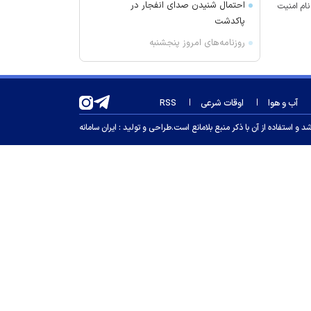
احتمال شنیدن صدای انفجار در
نام امنیت
پاکدشت
روزنامه‌های امروز پنجشنبه
۱۴۰۵/۰۵/۱۵
عصبانیت شریعتمداری از تفاهم با
عمان: برای فرار دشمن کوچه باز
آب و هوا
اوقات شرعی
RSS
می‌کنید
 استفاده از آن با ذکر منبع بلامانع است.
طراحی و تولید :
ایران سامانه
ترامپ: در حال ساخت یک پایگاه
نظامی در زیر کاخ سفید هستیم
وال‌استریت: ایران و عمان بر سر طرح
بازگشایی تنگه هرمز به توافق نهایی
رسیدند
سنتکام: مسیر ۴۸ کشتی را در تنگه
هرمز تغییر دادیم
قطع شدن بیمه حدود ۵۰۰ هزار کارگر
طی پنج سال
وقوع دو انفجار در یک نفتکش در حال