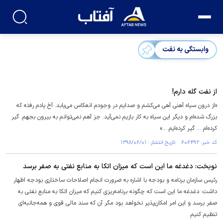
وابستگی به نفت
از نفت گله دارم!
«از درون سیاه آهنی آهی می‌کشم و صدایم در وجودم انعکاس می‌یابد. آخ یادم رفته که
بزرگ شده‌ام و دیگر این سیاه به کار بازیم نمی‌آید. جز آهم نمی‌توانم به بیرون بجهم. گیر
کرده‌ام ... گیر کرده‌ایم ...»
کد خبر: ۶۰۶۴۹۲ تاریخ انتشار : ۱۳۹۸/۰۶/۰۱
نوبخت: دغدغه ما اين است كه ميزان اتكا به منابع نفتی به صفر برسد
رئیس سازمان برنامه و بودجه با اشاره به ضرورت انجام اصلاحات ساختاری بودجه اظهار
داشت: دغدغه ما اين است كه چگونه برنامه‌ريزی كنيم كه ميزان اتكا به منابع نفتی به
صفر برسد و اين امر امكان‌پذير نخواهد بود مگر آن كه سند مالی قوی و همه‌جانبه‌ای
تنظيم كنيم.