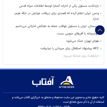
بازداشت مسئول یکی از ادارات آستارا توسط اطلاعات سپاه قدس
ونس: ایران اعلام کرده که قصدی برای دریافت عوارض در تنگه هرمز
ندارد
عربستان: ایران را مسئول عواقب حمله به نفتکش اماراتی می‌دانیم
موسیمانه با آفریقای جنوبی بست
هوای تهران خنک می‌شود
AFC پیشنهاد استقلال برای میزبانی را نپذیرفت
«بایکوت» روی صحنه می‌رود
بازداشت سارق قمه‌به‌دست در تبریز
خرید بعدی پرسپولیس بست!
سخنگوی ارتش: نظم ایرانی حاکم بر تنگه هرمز غیرقابل بازگشت است
ذوالقدر: آمریکا تا رفتارش را تصحیح نکند تنگه هرمز باز نخواهد شد
آنتونی کنی درگذشت
کلیه حقوق مادی و معنوی این سایت محفوظ و متعلق به خبرگزاری آفتاب می‌باشد و
محل میزبانی استقلال و پرسپولیس در لیگ برتر
استفاده از آن با ذکر منبع بلامانع است.
طراحی و تولید :
ایران سامانه