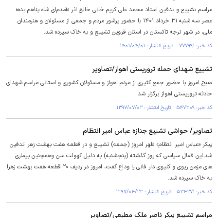
مراسم تشییع و تدفین استاد محمد علی کریم خانی خالق اثر «آمدم‌ای شاه پناهم بده»
عصر سه شنبه ۳۱ خرداد ۱۴۰۱ با حضور پرشور مردم و جمعی از مسئولان و هنرمندان
ملی، در شهر نرجه تاکستان در استان قزوین تشییع و به خاک سپرده شد.
کد خبر: ۷۷۷۹۹۱ تاریخ انتشار : ۱۴۰۱/۰۴/۰۱
تشییع شهدای حمله تروریستی اهواز/تصاویر
صبح امروز با حضور جمع کثیری از مردم اهواز و مسئولان کشوری و استانی مراسم شهدای
حادثه تروریستی اهواز برگزار شد.
کد خبر: ۵۴۷۳۰۹ تاریخ انتشار : ۱۳۹۷/۰۷/۰۲
تصاویر/ حواشی تشییع جنازه عباس امیر انتظام
پیکر «عباس امیر انتظام» ظهر امروز (جمعه) تشییع و در قطعه هفت بهشت زهرا تدفین
شد.این فعال سیاسی که روز گذشته (پنجشنبه) به دلیل کهولت سن وهمچنین بیماری
های مزمن ریوی و کلیوی دار فانی را وداع گفت، امروز در ردیف ۲۰ قطعه هفت بهشت زهرا
به خاک سپرده شد.
کد خبر: ۵۳۴۲۷۱ تاریخ انتشار : ۱۳۹۷/۰۴/۲۳
مراسم تشییع پیکر ناصر ملک مطیعی/تصاویر