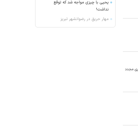
یحیی با چیزی مواجه شد که توقع
نداشت!
مهار حریق در رضوانشهر تبریز
تصادف در ارومیه با ۶ کشته و ۵
مصدوم
نوجوان ۱۲ ساله در میبد غرق شد
واکنش چین به موضوع همکاری با
واشنگتآمریکا ن در زمینه امنیت
اری مجدد
تاکید عراق بر پیشبرد موضوع انحصار
سلاح در دست دولت
ترکیه و عربستان درباره «توافقنامه
امنیتی مکه» چه گفتند؟
حضور اهالی سینما در بزرگداشت مریم
همتیان
گودبرداری مرگبار در ورامین؛ یک نفر
جان باخت