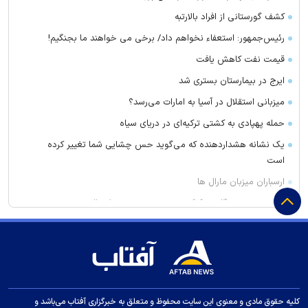
کشف گورستانی از افراد بالارتبه
رئیس‌جمهور: استعفاء نخواهم داد/ برخی می خواهند ما بجنگیم!
قیمت نفت کاهش یافت
ایرج در بیمارستان بستری شد
میزبانی استقلال در آسیا به امارات می‌رسد؟
حمله پهپادی به کشتی ترکیه‌ای در دریای سیاه
یک نشانه هشداردهنده که می‌گوید حس چشایی شما تغییر کرده
است
ارسباران میزبان مارال ها
آتش‌سوزی دستگاه خنک‌کننده در محدوده زیر پل عالی‌نسب تبریز
واکنش بقائی به سخنان ترامپ
وزیر خزانه داری آمریکا: در دو سال آینده تنگه هرمز بی‌اهمیت خواهد
شد
سنای آمریکا لایحه تحریم‌های گسترده انرژی روسیه را تصویب کرد
کلیه حقوق مادی و معنوی این سایت محفوظ و متعلق به خبرگزاری آفتاب می‌باشد و
واکنش عراقچی به توافقنامه مکه