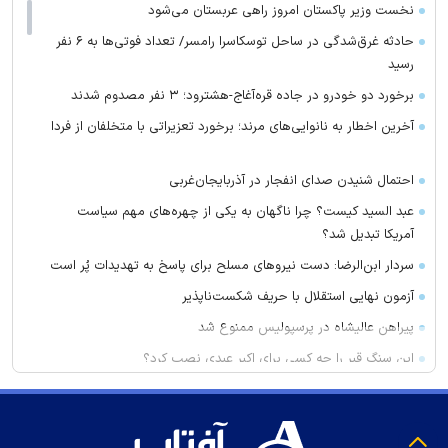
نخست وزیر پاکستان امروز راهی عربستان می‌شود
حادثه غرق‌شدگی در ساحل توسکاسرا رامسر/ تعداد فوتی‌ها به ۶ نفر
رسید
برخورد دو خودرو در جاده قره‌آغاج-هشترود؛ ۳ نفر مصدوم شدند
آخرین اخطار به نانوایی‌های مرند؛ برخورد تعزیراتی با متخلفان از فردا
احتمال شنیدن صدای انفجار در آذربایجان‌غربی
عبد السید کیست؟ چرا ناگهان به یکی از چهره‌های مهم سیاست
آمریکا تبدیل شد؟
سردار ابن‌الرضا: دست نیرو‌های مسلح برای پاسخ به تهدیدات پُر است
آزمون نهایی استقلال با حریف شکست‌ناپذیر
پیراهن عالیشاه در پرسپولیس ممنوع شد
این سنگ قبر را چه کسی برای اکبر عبدی نصب کرد؟
بذرهای جدید دیم در مسیر تجاری‌سازی
کشف ۱۸۰ کیلوگرم فرآورده‌ مرغ غیربهداشتی در میانه