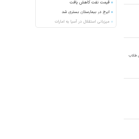
قیمت نفت کاهش یافت
ایرج در بیمارستان بستری شد
میزبانی استقلال در آسیا به امارات
می‌رسد؟
حمله پهپادی به کشتی ترکیه‌ای در
دریای سیاه
یک نشانه هشداردهنده که می‌گوید
ی طلاب
حس چشایی شما تغییر کرده است
ارسباران میزبان مارال ها
آتش‌سوزی دستگاه خنک‌کننده در
محدوده زیر پل عالی‌نسب تبریز
واکنش بقائی به سخنان ترامپ
وزیر خزانه داری آمریکا: در دو سال
آینده تنگه هرمز بی‌اهمیت خواهد شد
سنای آمریکا لایحه تحریم‌های گسترده
انرژی روسیه را تصویب کرد