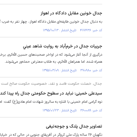
جدال خونین مقابل دادگاه در اهواز
به‌ دنبال جدال خونین طایفه‌ای مقابل دادگاه اهواز، چهار نفر به ضرب
کد خبر: ۴۱۷۴۳۶ تاریخ انتشار : ۱۳۹۵/۱۰/۱۳
جرییات جدال در خرم‌آباد به روايت شاهد عيني
درگیری از آنجا آغاز می‌شود که در اواخر صحبت‌های حسین الله‌کرم، ب
همراه شده، اما همراهان الله‌کرم، به طلاب معترض حمله‌ور می‌شوند.
کد خبر: ۳۷۰۹۸۰ تاریخ انتشار : ۱۳۹۵/۰۳/۰۹
جدال، خصلت حکومت فاسد و نقد، خصوصیت حکومت صالح است
سید‌علی خمینی: نباید در سطوح حکومتى جدال راه پیدا کند
نوه گرامی امام خمینی با اشاره به سالروز شهادت امام هادی(ع) گفت: ا
کد خبر: ۳۶۰۰۸۹ تاریخ انتشار : ۱۳۹۵/۰۱/۲۳
تصاویر جدال پلنگ و جوجه‌تیغی
نگهبان ۲۶ ساله پارک ملی کروگر در آفریقای جنوبی در حالی که در خیابان قدم می زد ناگهان پلنگ گرسنه ای را می بیند که قصد شکار جوجه تیغی بزرگی را دارد.