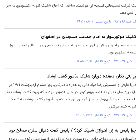
یک شرکت تسلیحاتی اسلحه ای هوشمند ساخته که اجازه شلیک گلوله الاستومری به سر
را نمی دهد.
کد خبر: ۸۷۱۰۹۶ تاریخ انتشار : ۱۴۰۲/۰۸/۱۱
شلیک موتورسوار به امام جماعت مسجدی در اصفهان
سید محسن اخوان پیش از این مدیر مدرسه تبلیغی تخصصی بین المللی ناصریه حوزه
علمیه اصفهان بود.
کد خبر: ۷۷۹۶۳۹ تاریخ انتشار : ۱۴۰۱/۰۴/۱۱
روایتی تکان دهنده درباره شلیک مأمور گشت ارشاد
ماریا عارفی و همسرش رضا مرادخانی به همراه دخترشان، روز هشتم اردیبهشت ۱۴۰۱ در
پارک پردیسان تهران به قصد ورزش‌کردن در حال قدم‌زدن بودند که ورود گشت ارشاد، تذکر
بابت حجاب و درگیری‌های پس از آن بین این خانواده و مأموران گشت ارشاد، به شلیک
گلوله ختم می‌شود.
کد خبر: ۷۷۶۰۲۹ تاریخ انتشار : ۱۴۰۱/۰۳/۲۱
چرا پلیس به زن اهوازی شلیک کرد؟ / پلیس گفت دنبال سارق مسلح بود
متأسفانه بر اثر تیراندازی مأموران به سمت خودرو یک نفر از سرنشینان (همسر راننده)