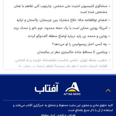
سخنگوی کمیسیون امنیت ملی مجلس: چارچوب کلی تفاهم با عمان
مشخص شده است
امضای توافقنامه مکه؛ دفاع مشترک بین عربستان، پاکستان و ترکیه
آمریکا: پوتین ممکن است با یک حمله محدود، عزم ناتو را محک بزند
پوتین و محمد بن زاید درباره اوضاع منطقه گفت‌وگو کردند
چه کسی اخبار پرسپولیس را لو می‌دهد؟
ویتامین C محافظ ماده خاکستری مغز در سالمندان
خطیب جمعه تهران: دشمن شکست مفتضحانه خورده و به التماس
افتاده؛ ادبیات باخت را هم بلد نیست!/ شاهد ترویج بی حیایی با
سواستفاده از شرایط جنگی هستیم
واکنش محمد مهاجری به اظهارات جنجالی باقر خرازی: لباس دین را از
تن بیرون کنید
ژیلا هدائی درگذشت
لغو افزایش تعرفه و تصاعد پلکانی بهای برق مشترکین کشاورزی
کلیه حقوق مادی و معنوی این سایت محفوظ و متعلق به خبرگزاری آفتاب می‌باشد و
یونیسف: ۳۰۰ کودک طی ۳۰۰ روز آتش بس در غزه به شهادت رسیده
استفاده از آن با ذکر منبع بلامانع است.
طراحی و تولید :
ایران سامانه