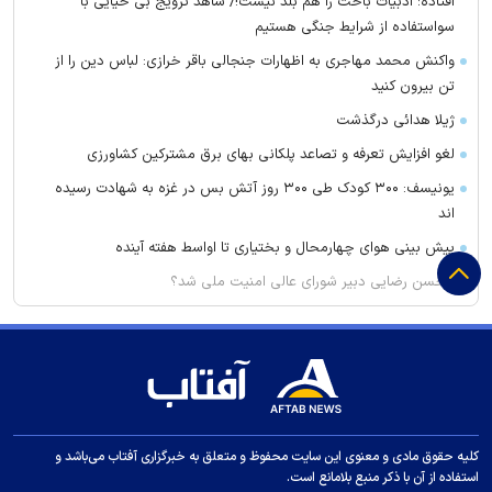
افتاده؛ ادبیات باخت را هم بلد نیست!/ شاهد ترویج بی حیایی با
سواستفاده از شرایط جنگی هستیم
واکنش محمد مهاجری به اظهارات جنجالی باقر خرازی: لباس دین را از
تن بیرون کنید
ژیلا هدائی درگذشت
لغو افزایش تعرفه و تصاعد پلکانی بهای برق مشترکین کشاورزی
یونیسف: ۳۰۰ کودک طی ۳۰۰ روز آتش بس در غزه به شهادت رسیده
اند
پیش بینی هوای چهارمحال و بختیاری تا اواسط هفته آینده
محسن رضایی دبیر شورای عالی امنیت ملی شد؟
۹۴ میلیارد یورو در اختیار تراستی ها
سیگنال با کاربران اندروید راه آمد
تهران خنک‌تر می‌شود
بقایای یک جسد در ارتفاعات شمیرانات کشف شد
پیکاپ برقی ارزان فورد در راه بازار
کلیه حقوق مادی و معنوی این سایت محفوظ و متعلق به خبرگزاری آفتاب می‌باشد و
استفاده از آن با ذکر منبع بلامانع است.
عبور ۳۳ کشتی از طریق تنگه هرمز در یک هفته