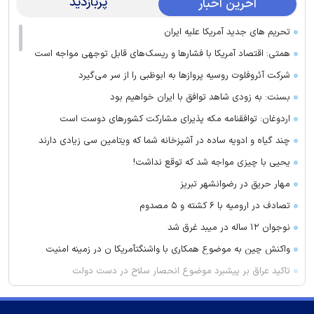
پربازدید
آخرین اخبار
تحریم های جدید آمریکا علیه ایران
همتی: اقتصاد آمریکا با فشارها و ریسک‌های قابل توجهی مواجه است
شرکت آئروفلوت روسیه پرواز‌ها به ابوظبی را از سر می‌گیرد
بسنت: به زودی شاهد توافق با ایران خواهیم بود
اردوغان: توافقنامه مکه پذیرای مشارکت کشور‌های دوست است
چند گیاه و ادویه ساده در آشپزخانه شما که ویتامین سی زیادی دارند
یحیی با چیزی مواجه شد که توقع نداشت!
مهار حریق در رضوانشهر تبریز
تصادف در ارومیه با ۶ کشته و ۵ مصدوم
نوجوان ۱۲ ساله در میبد غرق شد
واکنش چین به موضوع همکاری با واشنگتآمریکا ن در زمینه امنیت
تاکید عراق بر پیشبرد موضوع انحصار سلاح در دست دولت
ترکیه و عربستان درباره «توافقنامه امنیتی مکه» چه گفتند؟